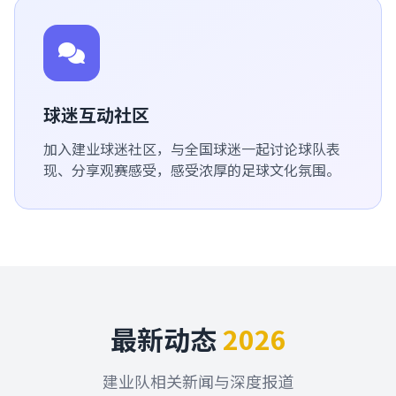
球迷互动社区
加入建业球迷社区，与全国球迷一起讨论球队表
现、分享观赛感受，感受浓厚的足球文化氛围。
最新动态
2026
建业队相关新闻与深度报道