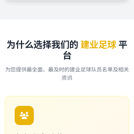
为什么选择我们的
建业足球
平
台
为您提供最全面、最及时的建业足球队员名单及相关
资讯