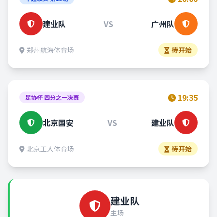
建业队
VS
广州队
郑州航海体育场
待开始
19:35
足协杯 四分之一决赛
北京国安
VS
建业队
北京工人体育场
待开始
建业队
主场