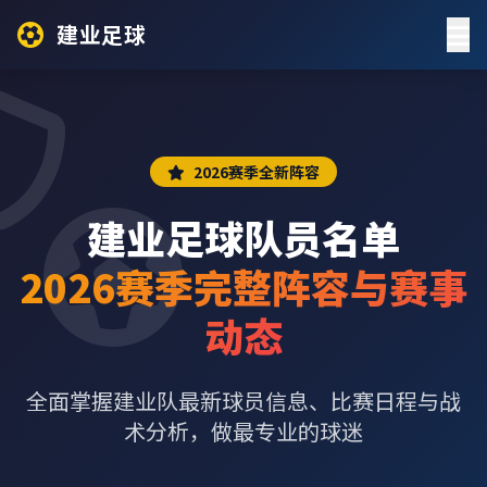
建业足球
2026赛季全新阵容
建业足球队员名单
2026赛季完整阵容与赛事
动态
全面掌握建业队最新球员信息、比赛日程与战
术分析，做最专业的球迷