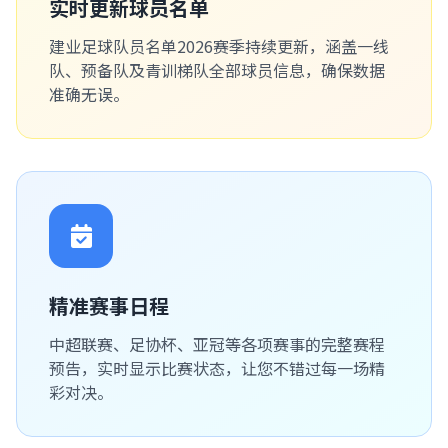
实时更新球员名单
建业足球队员名单2026赛季持续更新，涵盖一线
队、预备队及青训梯队全部球员信息，确保数据
准确无误。
精准赛事日程
中超联赛、足协杯、亚冠等各项赛事的完整赛程
预告，实时显示比赛状态，让您不错过每一场精
彩对决。