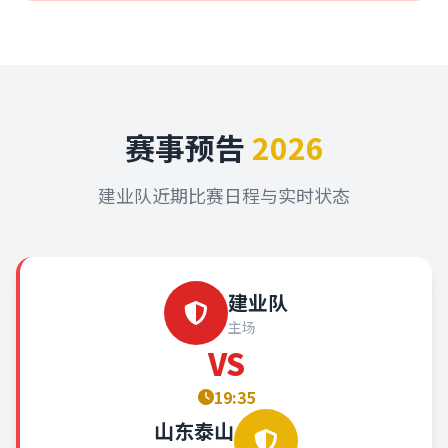
赛事预告
2026
建业队近期比赛日程与实时状态
建业队
主场
VS
19:35
山东泰山