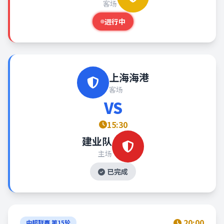
客场
进行中
上海海港
客场
VS
15:30
建业队
主场
已完成
20:00
中超联赛 第15轮